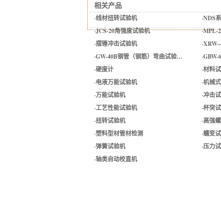
相关产品
·
线材扭转试验机
·
NDS
·
JCS-20角强度试验机
·
MPL
·
摆锤冲击试验机
·
XRW
·
GW-40B钢管（钢筋）弯曲试验…
·
GBW
·
硬度计
·
材料试
·
电液万能试验机
·
机械式
·
万能试验机
·
冲击试
·
工艺性能试验机
·
杯突试
·
扭转试验机
·
高强螺
·
塑料型材管材检测
·
蠕变试
·
弹簧试验机
·
压力试
·
轴类自动校直机