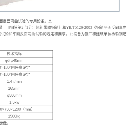
面反面弯曲试验的专用设备。其
凝土用钢管第
2
部分：热轧带肋钢筋》和
YB/T5126-2003
《钢筋平面反向弯曲
弯试验和平面反面弯曲试验的规定和要求。此设备为钢厂和建筑单位检验钢筋
技术指标
φ6-φ40mm
0°-180°内任意设定
0°-180°内任意设定
1.4 r/min
165mm
φ580mm
1.5kw
00×750×1200（mm）
1500kg
定做。