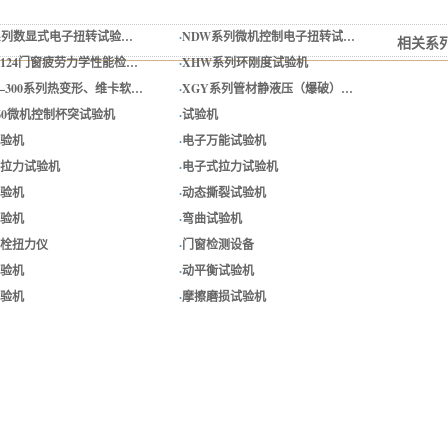
系列数显式电子扭转试验…
·
NDW系列微机控制电子扭转试…
相关系
-2124门窗疲劳力学性能检…
·
XHW系列环刚度试验机
—300系列热变形、维卡软…
·
XGY系列管材静液压（爆破）…
-60微机控制杯突试验机
·
试验机
验机
·
电子万能试验机
拉力试验机
·
电子式拉力试验机
验机
·
动态撕裂试验机
验机
·
弯曲试验机
栓扭力仪
·
门窗检测设备
验机
·
动平衡试验机
验机
·
摩擦磨损试验机