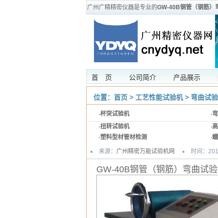
广州广精精密仪器是专业的
GW-40B钢管（钢筋
首 页
公司简介
产品展示
位置：
首页
>
工艺性能试验机
>
弯曲试验
·
杯突试验机
·
弯
·
扭转试验机
·
高
·
塑料型材管材检测
·
蠕
来源：
广州精密万能试验机网
时间：2012-
GW-40B钢管（钢筋）弯曲试