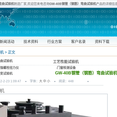
）弯曲试验机
制造厂家,欢迎您来电咨询
GW-40B钢管（钢筋）弯曲试验机
产品的详细信息
和安装维修等服务。服务专线:020-80905357
新闻活动
技术资料
行业方案
客户名录
资料下载
机
> 正文
曲试验机
工艺性能试验机
强螺栓扭力仪
·
门窗检测设备
GW-40B钢管（钢筋）弯曲试验
变试验机
2-23 1:09:47
字体：
大
中
小
阅读：
448
验机