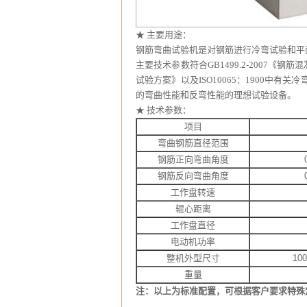
★
主要用途：
钢筋弯曲试验机是对钢筋进行冷弯试验和平
主要技术参数符合
GB1499.2-2007
《钢筋混
试验方案》以及
ISO10065
：
1900
中有关冷
的弯曲性能和反弯性能的理想试验设备。
★
技术参数：
项目
弯曲钢筋直径范围
钢筋正向弯曲角度
钢筋反向弯曲角度
工作盘转速
辊心距离
工作盘直径
电动机功率
整机外型尺寸
10
重量
注：以上为标准配置，可根据客户要求特殊