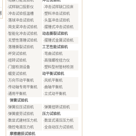
冲击试验机
·
动静万能试验机
·
试样缺口投影仪
·
冲击试样缺口拉床
列
·
冲击试验低温槽
·
塑料冲击试验机
·
落球冲击试验机
·
头盔冲击试验机
·
简支梁冲击试验机
·
摆锤式冲击试验机
动态撕裂试验机
·
智能化冲击试验机
·
无塑性落锤试验机
·
摆锤式金属试验机
工艺性能试验机
·
落锤撕裂试验机
·
杯突试验机
·
弯曲试验机
·
扭转试验机
·
高强螺栓扭力仪
·
门窗检测设备
·
塑料型材管材检测
动平衡试验机
·
蠕变试验机
·
万向节动平衡机
·
风机平衡机
·
传动轴专用平衡机
·
曲轴平衡机
·
通用平衡机
·
立式动平衡机
弹簧试验机
·
弹簧拉压试验机
·
弹簧扭转试验机
压力试验机
·
弹簧疲劳试验机
·
数显式建材压力机
·
数显式液压压力机
·
微控电液压力机
·
全自动压力试验机
摩擦磨损试验机