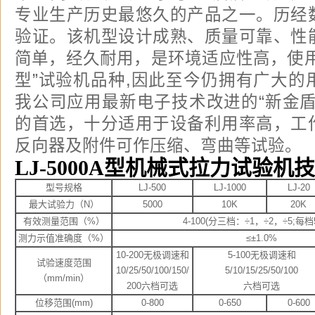
专业生产历史最悠久的产品之一。历经
验证。该机型设计成熟、质量可靠、性
简单，经久耐用，是环境适应性高，使用
型”试验机品种,因此至今仍拥有广大的
我公司应用最新电子技术改进的“新金盾
的首选，十分适用于设备利用率高，工
反向器及附件可作压缩、弯曲等试验。
LJ-5000A型机械式拉力试验机
型号规格
LJ-500
LJ-1000
LJ-20
最大试验力（N）
5000
10K
20K
有效测量范围（%）
4-100(分三档：÷1，÷2，÷5;每档
测力示值准确度（%）
≤±1.0%
10-200无极调速和
5-100无极调速和
试验速度范围
10/25/50/100/150/
5/10/15/25/50/100
（mm/min）
200六档可选
六档可选
位移范围(mm)
0-800
0-650
0-600