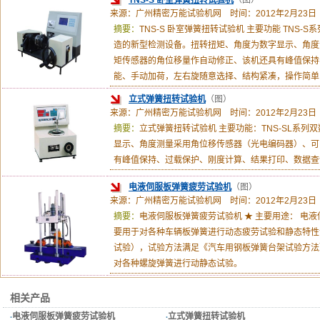
TNS-S 卧室弹簧扭转试验机
（图）
来源：广州精密万能试验机网 时间：2012年2月23日
摘要：
TNS-S 卧室弹簧扭转试验机 主要功能 TNS
造的新型检测设备。扭转扭矩、角度为数字显示、角度
矩传感器的角位移量作自动修正、该机还具有峰值保持
能、手动加荷，左右旋随意选择、结构紧凑，操作简单
立式弹簧扭转试验机
（图）
来源：广州精密万能试验机网 时间：2012年2月23日
摘要：
立式弹簧扭转试验机 主要功能：TNS-SL系
显示、角度测量采用角位移传感器（光电编码器）、可
有峰值保持、过载保护、刚度计算、结果打印、数据查
电液伺服板弹簧疲劳试验机
（图）
来源：广州精密万能试验机网 时间：2012年2月23日
摘要：
电液伺服板弹簧疲劳试验机 ★ 主要用途： 电
要用于对各种车辆板弹簧进行动态疲劳试验和静态特性
试验），试验方法满足《汽车用钢板弹簧台架试验方法》（G
对各种螺旋弹簧进行动静态试验。
相关产品
·
电液伺服板弹簧疲劳试验机
·
立式弹簧扭转试验机