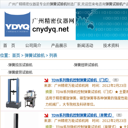
广州广精精密仪器是专业的
弹簧试验机
制造厂家,欢迎您来电咨询
弹簧试验机
产
首 页
公司简介
产品展示
新闻活动
技术资料
位置：
首页
>
弹簧试验机
> 列表
·
弹簧拉压试验机
·
弹簧扭转试验机
·
弹簧疲劳试验机
TDW系列微机控制弹簧试验机（门式）
（图）
来源：广州精密万能试验机网 时间：2012年2月23日
摘要：
TDW系列微机控制弹簧试验机（门式）★ 主要
适用于精密螺旋弹簧、碟型弹簧等各种弹簧的强度性能
力机械厂，大专院校及科研单位。
TDW系列微机控制弹簧试验机（单臂式）
（图）
来源：广州精密万能试验机网 时间：2012年2月23日
摘要：
TDW系列微机控制弹簧试验机（单臂式） ★ 