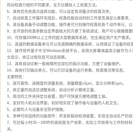
同对校直行程的不同要求，全方位模拟人工校直方法。
6、具有优先校直点选择功能，可以设定各测量点的校直次序。
7、自动校直工作循环完成后，校直机能自动判别工件是否满足公差要求，
8、该设备具备手动调整功能，操作者可分别操作校直机各个动作单元，以
9、全开放的校直参数设定界面极大的方便了系统调试，用户可以根据需要
10、可存储200种以上工件的超大型数据库系统，完全满足用户生产需求。
11、高速的数据采集单元可以完成精确的数据采样，从而保证了设备的校
12、操作软件基于中文Windows系统平台，采用大屏幕液晶显示器作为
文显示，修正过程信息可动态观察。
13、具有自动诊断一般故障所在部位的指示功能，方便了设备维护。
14、具有打印输出单元，可以打印设备的运行参数、校直情况等信息。
主要特性：
1、高可靠性、高精度的测量系统，测量精度±5μm、显示分辨率1μm。
2、修正量的自适应调整系统，自动分析计算修正量。
3、简洁的工件夹持定位装置，用户可快速方便地调整工装。
4、友好的人机对话界面，较好地实现了操作者与设备的人机交互。
5、必要的人与设备安全防护措施。
6、多种可供选择的功能部件：声发射裂纹检测装置；实现全自动生产的自
7、可达每小时30—180件的高校直生产效率，实际工作效率与工件的材
关。