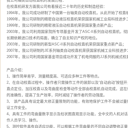
我公司轴类自动校直机的发展历程：
在校直机研发方面我公司有着接近二十年的历史和制造经验：
1994年，我公司成功研制了中国第一台轴类自动校直机，从此开始了校直
1999年，我公司研制的精密自动液压校直机荣获国家机械工业局科技进步
1999年，我公司研制的精密液压自动校直机荣获国家重点新产品；
2003年，我公司利用国家院所专项基金开发了ASC-II系列自动校直机
长期依赖进口技术的局面，确立了自主知识产权的地位。
2003年，我公司研制的新型ASC-II系列自动校直机荣获国家重点新产品；
2007年，我公司研制的JE系列轴类自动校直机荣获国家机械工业科技进步
2007年，我公司利用国家基金项目成功开发了机电伺服的JJ系列机械式校
产品介绍：
1、操作简单易学、测量精度高、可适应多种工件等特点。
2、在自动校直过程中，操作者只需操作工件的装卸以及“自动启动”按钮
直点定位、加压校直以及弯曲度检查等动作全部由校直机自动完成，这在
的准确性，提高了生产效率，同时减轻了操作者的劳动强度。
3、 该产品具有设定最大修正量限制的功能，有效地保护工件不会被过
证工作安全。
4、具有工件的弯曲量数字显示及柱状图直观显示功能，全中文的人机对
作人员学习、操作。
5、测控软件具有自适应功能，可以根据工件弯曲量的不同自动调整修正