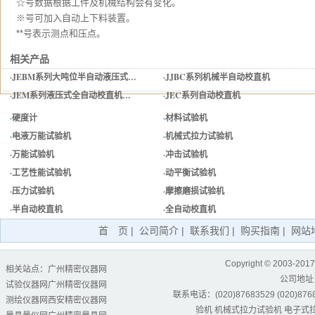
☆号数据根据工件及机械结构会有变化。
※号可加入自动上下料装置。
**号表示测点和压点。
相关产品
·
JEBM系列大吨位半自动液压式…
·
JJBC系列机械半自动校直机
·
JEM系列液压式全自动校直机…
·
JEC系列自动校直机
·
硬度计
·
材料试验机
·
电液万能试验机
·
机械式拉力试验机
·
万能试验机
·
冲击试验机
·
工艺性能试验机
·
动平衡试验机
·
压力试验机
·
摩擦磨损试验机
·
半自动校直机
·
全自动校直机
首 页
|
公司简介
|
联系我们
|
购买指南
|
网站
Copyright © 2003-2017
相关站点：
广州精密仪器网
公司地址
试验仪器网
广州精密仪器网
联系电话：(020)87683529 (020)87684
测绘仪器网
西安精密仪器网
验机
机械式拉力试验机
电子式