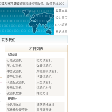
和
拉力材料试验机
安装维修等服务。服务专线:020-
收藏本类
设为首页
RSS订阅
网站地图
联系我们
栏目列表
试验机
·
万能试验机
·
拉力试验机
·
压力试验机
·
弹簧试验机
·
冲击试验机
·
摩擦磨损试验机
·
疲劳试验机
·
扭转试验机
·
人造板试验机
·
大型试验机
·
专用试验机
·
试验机附件
·
试验机软件
·
推拉力计
硬度计
·
洛氏硬度计
·
便携式硬度计
·
邵氏橡胶硬度计
·
里氏硬度计