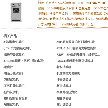
来源：广州精密万能试验机网 时间：2012年2月23日
摘要：
JCS-20角强度试验机 ★ 主要用途： JCS-20
制造的，主要用于检测门、窗用未增塑料聚氯乙烯（PV
度试验，可检测试件的破坏载荷和弯曲应力。该机结构
厂家及质检单位、科研机构必备的测试设备。
相关产品
·
线材扭转试验机
·
NDS系列数显式电子扭转试验…
·
JCS-20角强度试验机
·
MPL-2124门窗疲劳力学性能检…
·
摆锤冲击试验机
·
XRW—300系列热变形、维卡软…
·
GW-40B钢管（钢筋）弯曲试验…
·
GBW-60微机控制杯突试验机
·
硬度计
·
材料试验机
·
电液万能试验机
·
机械式拉力试验机
·
万能试验机
·
冲击试验机
·
工艺性能试验机
·
杯突试验机
·
扭转试验机
·
高强螺栓扭力仪
·
塑料型材管材检测
·
蠕变试验机
·
弹簧试验机
·
压力试验机