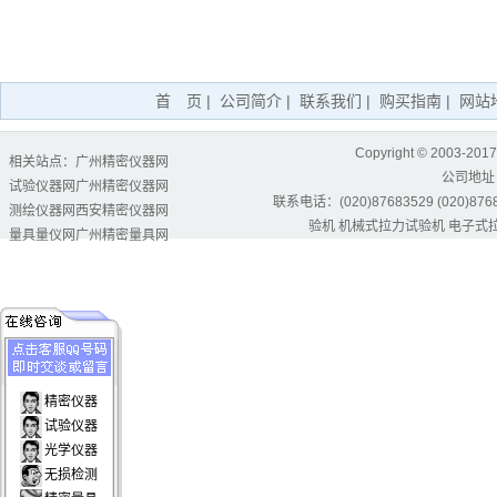
首 页
|
公司简介
|
联系我们
|
购买指南
|
网站
Copyright © 2003-2017
相关站点：
广州精密仪器网
公司地址
试验仪器网
广州精密仪器网
联系电话：(020)87683529 (020)87684
测绘仪器网
西安精密仪器网
验机
机械式拉力试验机
电子式
量具量仪网
广州精密量具网
精密仪器
试验仪器
光学仪器
无损检测