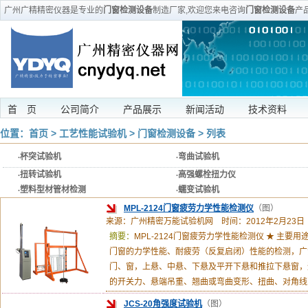
广州广精精密仪器是专业的
门窗检测设备
制造厂家,欢迎您来电咨询
门窗检测设备
产
首 页
公司简介
产品展示
新闻活动
技术资料
位置：
首页
>
工艺性能试验机
>
门窗检测设备
> 列表
·
杯突试验机
·
弯曲试验机
·
扭转试验机
·
高强螺栓扭力仪
·
塑料型材管材检测
·
蠕变试验机
MPL-2124门窗疲劳力学性能检测仪
（图）
来源：广州精密万能试验机网 时间：2012年2月23日
摘要：
MPL-2124门窗疲劳力学性能检测仪 ★ 主要用
门窗的力学性能、耐疲劳（反复启闭）性能的检测，广
门、窗，上悬、中悬、下悬及平开下悬和推拉下悬窗，
的开关力、悬端吊重、翘曲或弯曲变形、扭曲、对角线
JCS-20角强度试验机
（图）