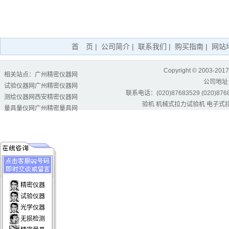
首 页
|
公司简介
|
联系我们
|
购买指南
|
网站
Copyright © 2003-2017
相关站点：
广州精密仪器网
公司地址
试验仪器网
广州精密仪器网
联系电话：(020)87683529 (020)87684
测绘仪器网
西安精密仪器网
验机
机械式拉力试验机
电子式
量具量仪网
广州精密量具网
精密仪器
试验仪器
光学仪器
无损检测