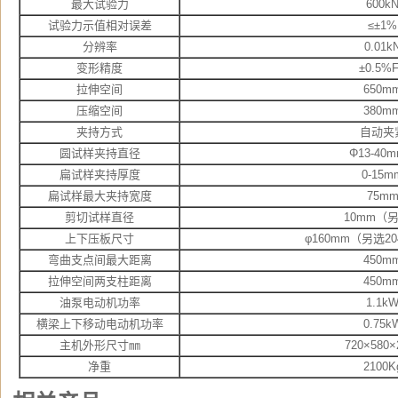
最大试验力
600k
试验力示值相对误差
≤±1%
分辨率
0.01k
变形精度
±0.5%
拉伸空间
650m
压缩空间
380m
夹持方式
自动夹
圆试样夹持直径
Φ13-4
扁试样夹持厚度
0-15m
扁试样最大夹持宽度
75m
剪切试样直径
10mm（
上下压板尺寸
φ160mm（另选20
弯曲支点间最大距离
450m
拉伸空间两支柱距离
450m
油泵电动机功率
1.1k
横梁上下移动电动机功率
0.75k
主机外形尺寸㎜
720×580×
净重
2100K