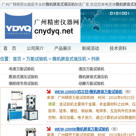
广州广精精密仪器是专业的
微机屏显式液压机
制造厂家,欢迎您来电咨询
微机屏显式
首 页
公司简介
产品展示
新闻活动
技术资料
位置：
首页
>
万能试验机
>
微机屏显式液压机
> 列表
·
电液万能试验机
·
液压万能试验机
·
数显式液压试验机
·
微机屏显式液压机
·
钢绞线专用试验机
·
动静万能试验机
WEW-1000D(四立柱)微机屏显万能试验机
（图）
来源：广州精密万能试验机网 时间：2010年6月22日
摘要：
该试验机主要用于金属、非金属材料之拉伸、压
胶带、链条、螺栓、钢丝绳、电焊条、瓦及构件的多种
控制、液压加载、电子测力、通过计算机对试验数据的
WEW-1000B微机屏显万能试验机
（图）
来源：广州精密万能试验机网 时间：2010年6月19日