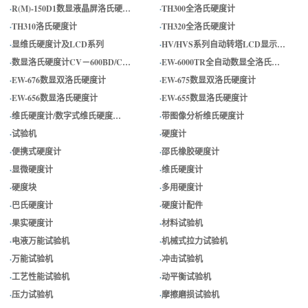
·
R(M)-150D1数显液晶屏洛氏硬…
·
TH300全洛氏硬度计
·
TH310洛氏硬度计
·
TH320全洛氏硬度计
·
显维氏硬度计及LCD系列
·
HV/HVS系列自动转塔LCD显示…
·
数显洛氏硬度计CV－600BD/C…
·
EW-6000TR全自动数显全洛氏…
·
EW-676数显双洛氏硬度计
·
EW-675数显双洛氏硬度计
·
EW-656数显洛氏硬度计
·
EW-655数显洛氏硬度计
·
维氏硬度计/数字式维氏硬度…
·
带图像分析维氏硬度计
·
试验机
·
硬度计
·
便携式硬度计
·
邵氏橡胶硬度计
·
显微硬度计
·
维氏硬度计
·
硬度块
·
多用硬度计
·
巴氏硬度计
·
硬度计配件
·
果实硬度计
·
材料试验机
·
电液万能试验机
·
机械式拉力试验机
·
万能试验机
·
冲击试验机
·
工艺性能试验机
·
动平衡试验机
·
压力试验机
·
摩擦磨损试验机