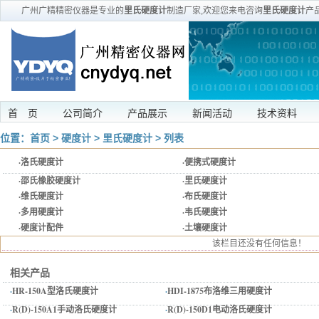
广州广精精密仪器是专业的
里氏硬度计
制造厂家,欢迎您来电咨询
里氏硬度计
产
首 页
公司简介
产品展示
新闻活动
技术资料
位置：
首页
>
硬度计
>
里氏硬度计
> 列表
·
洛氏硬度计
·
便携式硬度计
·
邵氏橡胶硬度计
·
里氏硬度计
·
维氏硬度计
·
布氏硬度计
·
多用硬度计
·
韦氏硬度计
·
硬度计配件
·
土壤硬度计
该栏目还没有任何信息！
相关产品
·
HR-150A型洛氏硬度计
·
HDI-1875布洛维三用硬度计
·
R(D)-150A1手动洛氏硬度计
·
R(D)-150D1电动洛氏硬度计